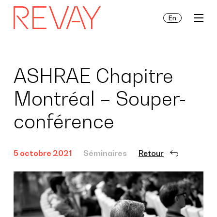
En
Prestation de services
ASHRAE Chapitre
Montréal – Souper-
Actualités
conférence
À propos de nous
5 octobre 2021
Séminaires
Retour