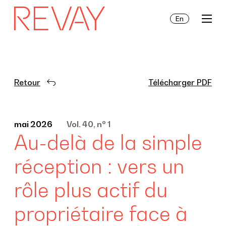
En
Prestation de services
Retour
Télécharger PDF
Actualités
o
mai 2026
Vol. 40, n
1
Au-delà de la simple
À propos de nous
réception : vers un
rôle plus actif du
propriétaire face à