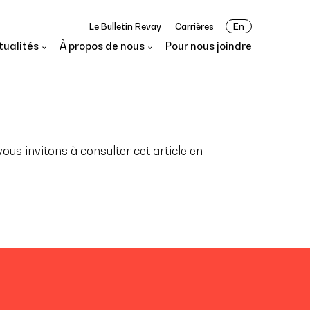
Le Bulletin Revay
Carrières
En
tualités
À propos de nous
Pour nous joindre
us invitons à consulter cet article en