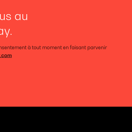
us au
ay.
onsentement à tout moment en faisant parvenir
y.com