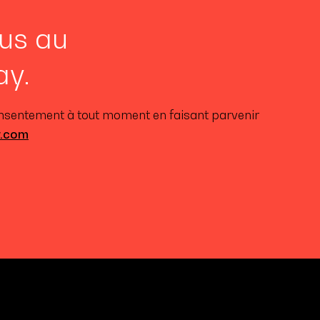
us au
ay.
onsentement à tout moment en faisant parvenir
y.com