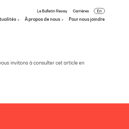
Le Bulletin Revay
Carrières
En
tualités
À propos de nous
Pour nous joindre
us invitons à consulter cet article en